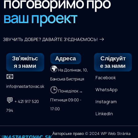
поговоримо про
ваш проект
ЗВУЧИТЬ ДОБРЕ? ДАВАЙТЕ З'ЄДНАЄМОСЬ!
Зв'яжітьс
Адреса
Слідкуйт
я з нами
е за нами
🌍
На Долінках, 10,
📧
Facebook
Банська Бистриця
info@nastartovac.sk
🕒
WhatsApp
Понеділок →
💬
П'ятниця 09:00 -
+ 421 917 520
Instagram
17:00
794
LinkedIn
Авторське право © 2024 WP Web Stránka