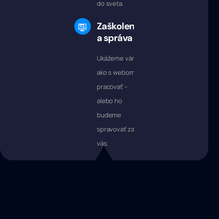
do sveta.
Zaškolenie
a správa
Ukážeme vám,
ako s webom
pracovať –
alebo ho
budeme
spravovať za
vás.