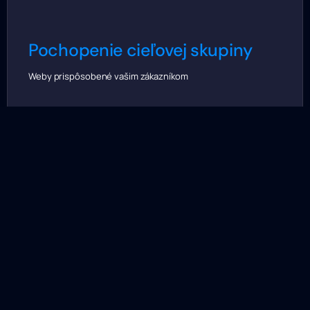
Pochopenie cieľovej skupiny
Weby prispôsobené vašim zákazníkom
Komplexné riešenie
Ponúkame kompletné služby - dizajn, vývoj, SEO