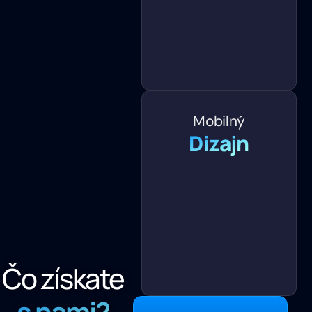
Mobilný
Dizajn
Čo získate
s nami?